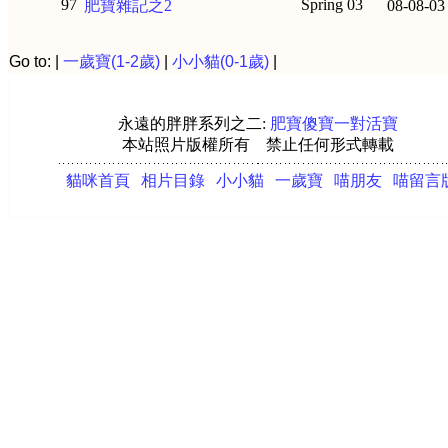
97
Spring 03
肥寶雜記之2
08-08-03
Go to: |
一歲寶(1-2歲)
|
小小貓(0-1歲)
|
永遠的胖胖系列之二:
肥寶傻寶一對活寶
本站照片版權所有 禁止任何形式轉載
|
貓咪首頁
|
相片目錄
|
小小貓
|
一歲寶
|
喵朋友
|
喵留言
|